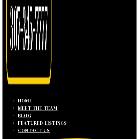
HOME
MEET THE TEAM
BLOG
FEATURED LISTINGS
CONTACT US