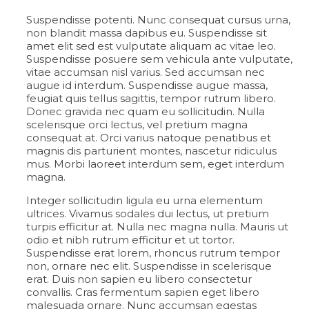
Suspendisse potenti. Nunc consequat cursus urna,
non blandit massa dapibus eu. Suspendisse sit
amet elit sed est vulputate aliquam ac vitae leo.
Suspendisse posuere sem vehicula ante vulputate,
vitae accumsan nisl varius. Sed accumsan nec
augue id interdum. Suspendisse augue massa,
feugiat quis tellus sagittis, tempor rutrum libero.
Donec gravida nec quam eu sollicitudin. Nulla
scelerisque orci lectus, vel pretium magna
consequat at. Orci varius natoque penatibus et
magnis dis parturient montes, nascetur ridiculus
mus. Morbi laoreet interdum sem, eget interdum
magna.
Integer sollicitudin ligula eu urna elementum
ultrices. Vivamus sodales dui lectus, ut pretium
turpis efficitur at. Nulla nec magna nulla. Mauris ut
odio et nibh rutrum efficitur et ut tortor.
Suspendisse erat lorem, rhoncus rutrum tempor
non, ornare nec elit. Suspendisse in scelerisque
erat. Duis non sapien eu libero consectetur
convallis. Cras fermentum sapien eget libero
malesuada ornare. Nunc accumsan egestas