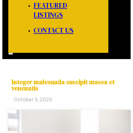
FEATURED
LISTINGS
CONTACT US
Integer malesuada suscipit massa et
venenatis
October 5, 2020