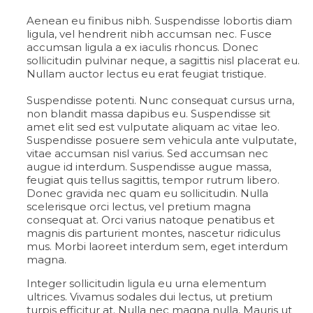
Aenean eu finibus nibh. Suspendisse lobortis diam
ligula, vel hendrerit nibh accumsan nec. Fusce
accumsan ligula a ex iaculis rhoncus. Donec
sollicitudin pulvinar neque, a sagittis nisl placerat eu.
Nullam auctor lectus eu erat feugiat tristique.
Suspendisse potenti. Nunc consequat cursus urna,
non blandit massa dapibus eu. Suspendisse sit
amet elit sed est vulputate aliquam ac vitae leo.
Suspendisse posuere sem vehicula ante vulputate,
vitae accumsan nisl varius. Sed accumsan nec
augue id interdum. Suspendisse augue massa,
feugiat quis tellus sagittis, tempor rutrum libero.
Donec gravida nec quam eu sollicitudin. Nulla
scelerisque orci lectus, vel pretium magna
consequat at. Orci varius natoque penatibus et
magnis dis parturient montes, nascetur ridiculus
mus. Morbi laoreet interdum sem, eget interdum
magna.
Integer sollicitudin ligula eu urna elementum
ultrices. Vivamus sodales dui lectus, ut pretium
turpis efficitur at. Nulla nec magna nulla. Mauris ut