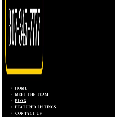
HOME
MEET THE TEAM
BLOG
FEATURED LISTINGS
CONTACT US