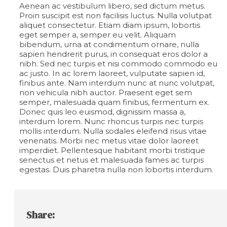
Aenean ac vestibulum libero, sed dictum metus.
Proin suscipit est non facilisis luctus. Nulla volutpat
aliquet consectetur. Etiam diam ipsum, lobortis
eget semper a, semper eu velit. Aliquam
bibendum, urna at condimentum ornare, nulla
sapien hendrerit purus, in consequat eros dolor a
nibh. Sed nec turpis et nisi commodo commodo eu
ac justo. In ac lorem laoreet, vulputate sapien id,
finibus ante. Nam interdum nunc at nunc volutpat,
non vehicula nibh auctor. Praesent eget sem
semper, malesuada quam finibus, fermentum ex.
Donec quis leo euismod, dignissim massa a,
interdum lorem. Nunc rhoncus turpis nec turpis
mollis interdum. Nulla sodales eleifend risus vitae
venenatis. Morbi nec metus vitae dolor laoreet
imperdiet. Pellentesque habitant morbi tristique
senectus et netus et malesuada fames ac turpis
egestas. Duis pharetra nulla non lobortis interdum.
Share: