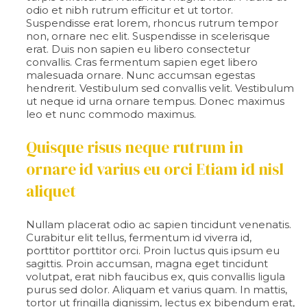
odio et nibh rutrum efficitur et ut tortor.
Suspendisse erat lorem, rhoncus rutrum tempor
non, ornare nec elit. Suspendisse in scelerisque
erat. Duis non sapien eu libero consectetur
convallis. Cras fermentum sapien eget libero
malesuada ornare. Nunc accumsan egestas
hendrerit. Vestibulum sed convallis velit. Vestibulum
ut neque id urna ornare tempus. Donec maximus
leo et nunc commodo maximus.
Quisque risus neque rutrum in
ornare id varius eu orci Etiam id nisl
aliquet
Nullam placerat odio ac sapien tincidunt venenatis.
Curabitur elit tellus, fermentum id viverra id,
porttitor porttitor orci. Proin luctus quis ipsum eu
sagittis. Proin accumsan, magna eget tincidunt
volutpat, erat nibh faucibus ex, quis convallis ligula
purus sed dolor. Aliquam et varius quam. In mattis,
tortor ut fringilla dignissim, lectus ex bibendum erat,