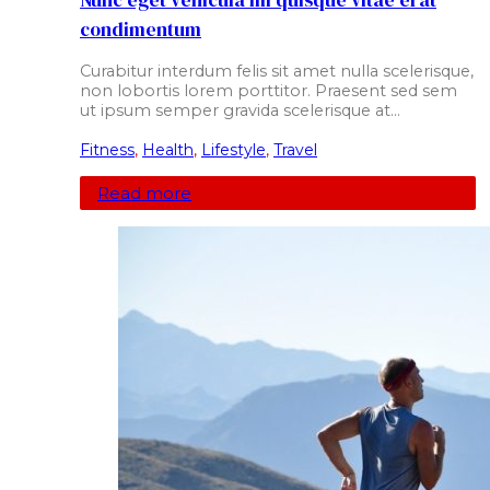
Nunc eget vehicula mi quisque vitae erat
condimentum
Curabitur interdum felis sit amet nulla scelerisque,
non lobortis lorem porttitor. Praesent sed sem
ut ipsum semper gravida scelerisque at…
Fitness
,
Health
,
Lifestyle
,
Travel
Read more