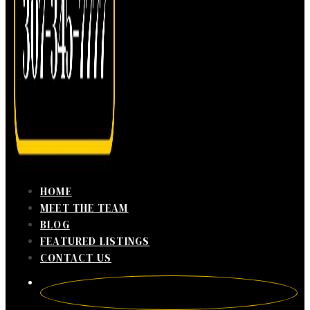
HOME
MEET THE TEAM
BLOG
FEATURED LISTINGS
CONTACT US