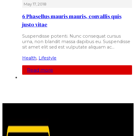
May 17, 2018
6 Phasellus mauris mauris, convallis quis
justo vitae
Suspendisse potenti. Nunc consequat cursus
urna, non blandit massa dapibus eu. Suspendisse
sit amet elit sed est vulputate aliquam ac…
Health
,
Lifestyle
Read more