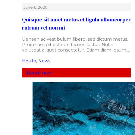
June 6, 2020
Quisque sit amet metus et ligula ullamcorper
rutrum vel non mi
Uenean ac vestibulum libero, sed dictum metus.
Proin suscipit est non facilisis luctus. Nulla
volutpat aliquet consectetur. Etiam diam ipsum,…
Health
,
News
Read more