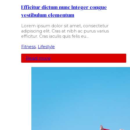
Efficitur dictum nunc Integer congue
vestibulum elementum
Lorem ipsum dolor sit amet, consectetur
adipiscing elit. Cras at nibh ac purus varius
efficitur. Cras iaculis quis felis eu…
Fitness
,
Lifestyle
Read more